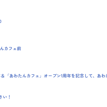
0
たんカフェ前
年＆「あわたんカフェ」オープン1周年を記念して、あわ
さい！